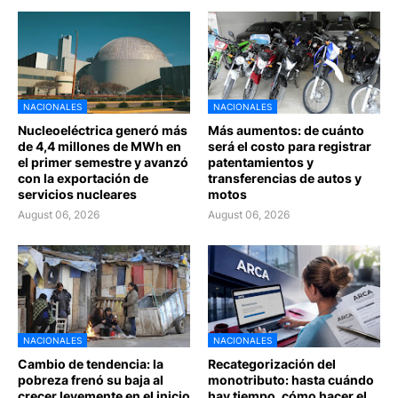
NACIONALES
NACIONALES
Nucleoeléctrica generó más
Más aumentos: de cuánto
de 4,4 millones de MWh en
será el costo para registrar
el primer semestre y avanzó
patentamientos y
con la exportación de
transferencias de autos y
servicios nucleares
motos
August 06, 2026
August 06, 2026
NACIONALES
NACIONALES
Cambio de tendencia: la
Recategorización del
pobreza frenó su baja al
monotributo: hasta cuándo
crecer levemente en el inicio
hay tiempo, cómo hacer el