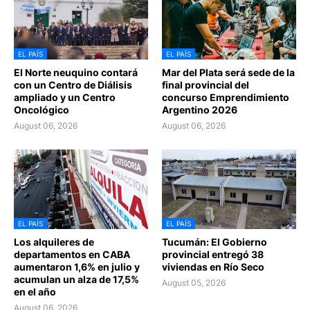
EL PAÍS
EL PAÍS
El Norte neuquino contará
Mar del Plata será sede de la
con un Centro de Diálisis
final provincial del
ampliado y un Centro
concurso Emprendimiento
Oncológico
Argentino 2026
August 06, 2026
August 06, 2026
EL PAÍS
EL PAÍS
Los alquileres de
Tucumán: El Gobierno
departamentos en CABA
provincial entregó 38
aumentaron 1,6% en julio y
viviendas en Río Seco
acumulan un alza de 17,5%
August 05, 2026
en el año
August 06, 2026