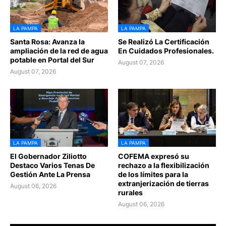
LA PAMPA
LA PAMPA
Santa Rosa: Avanza la
Se Realizó La Certificación
ampliación de la red de agua
En Cuidados Profesionales.
potable en Portal del Sur
August 07, 2026
August 07, 2026
LA PAMPA
LA PAMPA
El Gobernador Ziliotto
COFEMA expresó su
Destaco Varios Tenas De
rechazo a la flexibilización
Gestión Ante La Prensa
de los límites para la
extranjerización de tierras
August 06, 2026
rurales
August 06, 2026