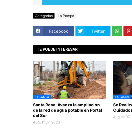
Categorías
La Pampa
Facebook
Twitter
TE PUEDE INTERESAR
LA PAMPA
LA PAMPA
Santa Rosa: Avanza la ampliación
Se Realiz
de la red de agua potable en Portal
Cuidados
del Sur
August 07,
August 07, 2026