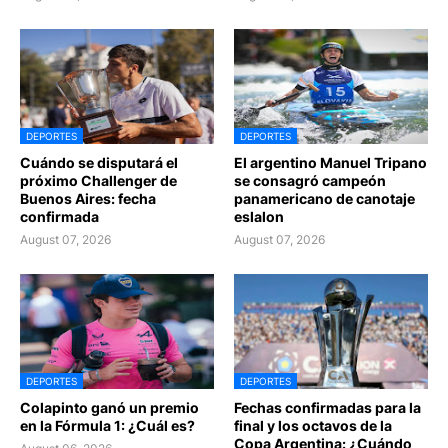
DEPORTES
DEPORTES
Cuándo se disputará el
El argentino Manuel Tripano
próximo Challenger de
se consagró campeón
Buenos Aires: fecha
panamericano de canotaje
confirmada
eslalon
August 07, 2026
August 07, 2026
DEPORTES
DEPORTES
Colapinto ganó un premio
Fechas confirmadas para la
en la Fórmula 1: ¿Cuál es?
final y los octavos de la
Copa Argentina: ¿Cuándo