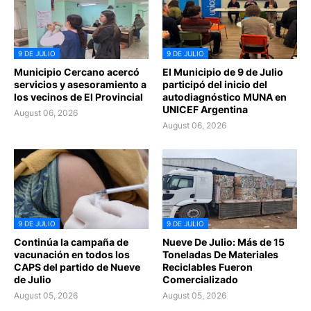
9 DE JULIO
9 DE JULIO
Municipio Cercano acercó
El Municipio de 9 de Julio
servicios y asesoramiento a
participó del inicio del
los vecinos de El Provincial
autodiagnóstico MUNA en
UNICEF Argentina
August 06, 2026
August 06, 2026
9 DE JULIO
9 DE JULIO
Continúa la campaña de
Nueve De Julio: Más de 15
vacunación en todos los
Toneladas De Materiales
CAPS del partido de Nueve
Reciclables Fueron
de Julio
Comercializado
August 05, 2026
August 05, 2026