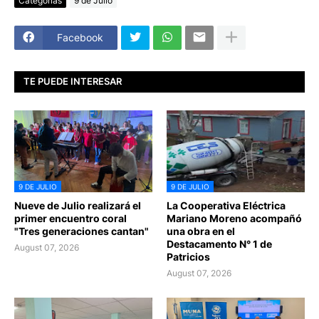
Categorías
9 de Julio
Facebook
TE PUEDE INTERESAR
9 DE JULIO
9 DE JULIO
Nueve de Julio realizará el
La Cooperativa Eléctrica
primer encuentro coral
Mariano Moreno acompañó
"Tres generaciones cantan"
una obra en el
Destacamento N° 1 de
August 07, 2026
Patricios
August 07, 2026