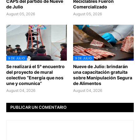
CAPS del partido de Nueve
Reciclables Fueron
de Julio
Comercializado
August 05, 2026
August 05, 2026
9 DE JULIO
9 DE JULIO
Se realizará el 5° encuentro
Nueve de Julio: brindarán
del proyecto de mural
una capacitación gratuita
colectivo “Energía que nos
sobre Manipulación Segura
une y comunica”
de Alimentos
August 04, 2026
August 04, 2026
PUBLICAR UN COMENTARIO