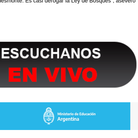
l desmonte. Es casi derogar la Ley de Bosques”, aseveró