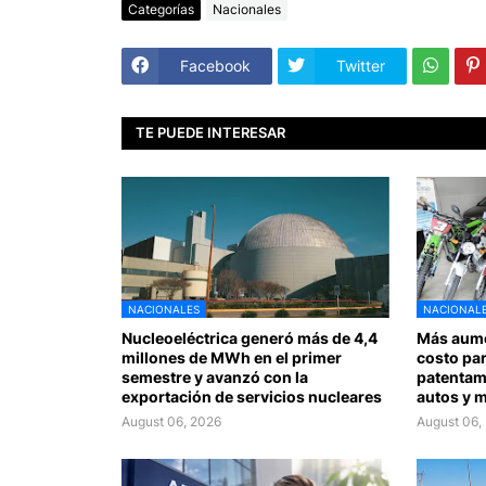
Categorías
Nacionales
Facebook
Twitter
TE PUEDE INTERESAR
NACIONALES
NACIONAL
Nucleoeléctrica generó más de 4,4
Más aume
millones de MWh en el primer
costo par
semestre y avanzó con la
patentami
exportación de servicios nucleares
autos y 
August 06, 2026
August 06,