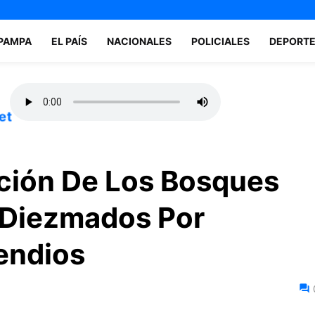
 PAMPA
EL PAÍS
NACIONALES
POLICIALES
DEPORT
et
cción De Los Bosques
 Diezmados Por
endios