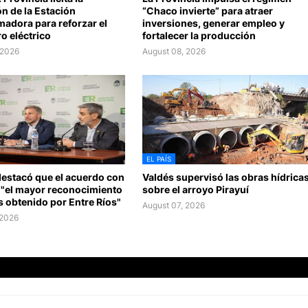
n de la Estación
“Chaco invierte” para atraer
adora para reforzar el
inversiones, generar empleo y
o eléctrico
fortalecer la producción
 2026
August 08, 2026
EL PAÍS
destacó que el acuerdo con
Valdés supervisó las obras hídrica
 "el mayor reconocimiento
sobre el arroyo Pirayuí
 obtenido por Entre Ríos"
August 07, 2026
 2026