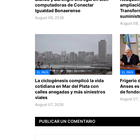
computadoras de Conectar
ampliació
Igualdad Bonaerense
Transform
suministr
August 08, 2026
August 08,
EL PAÍS
EL PAÍS
La ciclogénesis complicó la vida
Frigerio 
cotidiana en Mar del Plata con
Anses es
calles anegadas y más siniestros
de fondos
viales
August 07,
August 07, 2026
PUBLICAR UN COMENTARIO