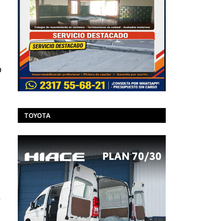
o
TOYOTA
l
s