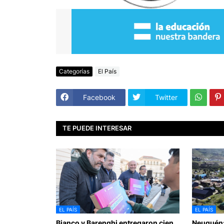
Categorías
El País
Facebook
Twitter
TE PUEDE INTERESAR
EL PAÍS
EL PAÍS
Bianco y Barenghi entregaron cien
Neuquén: 