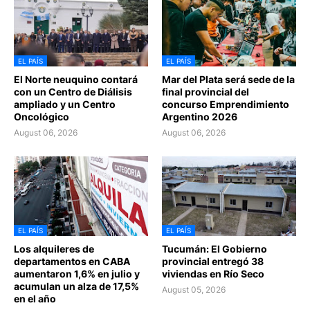
EL PAÍS
EL PAÍS
El Norte neuquino contará
Mar del Plata será sede de la
con un Centro de Diálisis
final provincial del
ampliado y un Centro
concurso Emprendimiento
Oncológico
Argentino 2026
August 06, 2026
August 06, 2026
EL PAÍS
EL PAÍS
Los alquileres de
Tucumán: El Gobierno
departamentos en CABA
provincial entregó 38
aumentaron 1,6% en julio y
viviendas en Río Seco
acumulan un alza de 17,5%
August 05, 2026
en el año