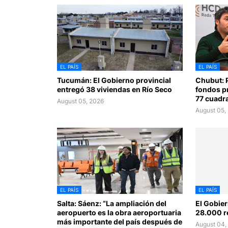
EL PAÍS
EL PAÍS
Tucumán: El Gobierno provincial
Chubut: 
entregó 38 viviendas en Río Seco
fondos p
77 cuadra
August 05, 2026
August 05,
EL PAÍS
EL PAÍS
Salta: Sáenz: “La ampliación del
El Gobier
aeropuerto es la obra aeroportuaria
28.000 r
más importante del país después de
August 04,