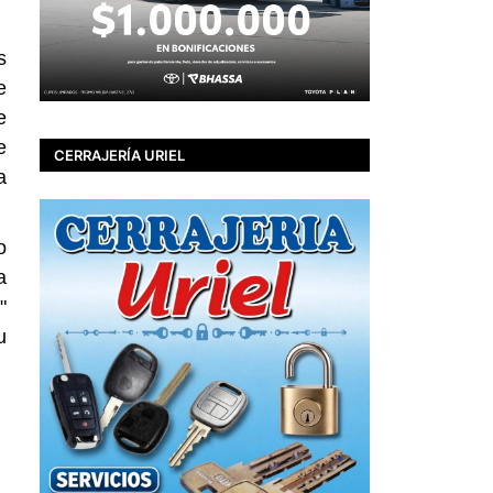
s
e
e
e
CERRAJERÍA URIEL
a
o
a
"
u