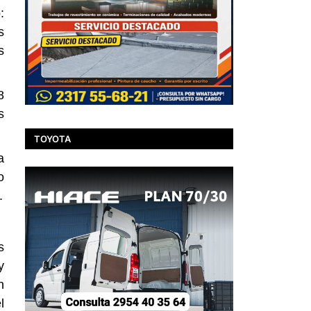
:
s
s
8
s
TOYOTA
a
o
.
s
y
n
l