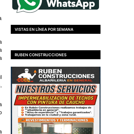
a
VISTAS EN LÍNEA POR SEMANA
a
a
RUBEN CONSTRUCCIONES
a
l
,
a
o
a