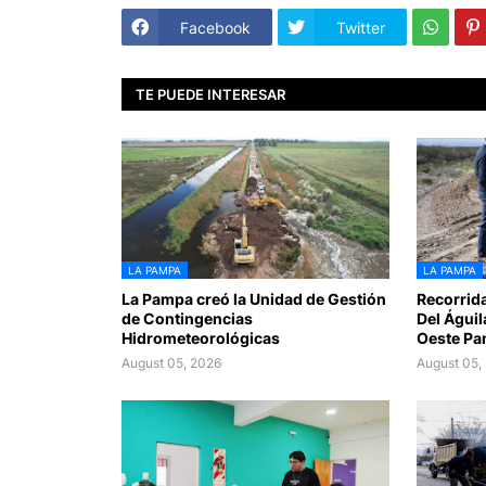
Facebook
Twitter
TE PUEDE INTERESAR
LA PAMPA
LA PAMPA
La Pampa creó la Unidad de Gestión
Recorrid
de Contingencias
Del Águil
Hidrometeorológicas
Oeste P
August 05, 2026
August 05,