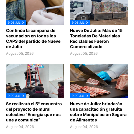
9 DE JULIO
9 DE JULIO
Continúa la campaña de
Nueve De Julio: Más de 15
vacunación en todos los
Toneladas De Materiales
CAPS del partido de Nueve
Reciclables Fueron
de Julio
Comercializado
August 05, 2026
August 05, 2026
9 DE JULIO
9 DE JULIO
Se realizará el 5° encuentro
Nueve de Julio: brindarán
del proyecto de mural
una capacitación gratuita
colectivo “Energía que nos
sobre Manipulación Segura
une y comunica”
de Alimentos
August 04, 2026
August 04, 2026