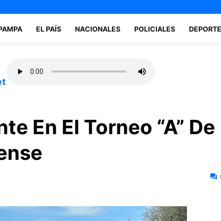
 PAMPA
EL PAÍS
NACIONALES
POLICIALES
DEPORT
et
nte En El Torneo “A” De
iense