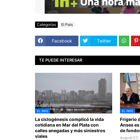
Categorías
El País
Facebook
Twitter
TE PUEDE INTERESAR
EL PAÍS
EL PAÍS
La ciclogénesis complicó la vida
Frigerio 
cotidiana en Mar del Plata con
Anses es
calles anegadas y más siniestros
de fondos
viales
August 07,