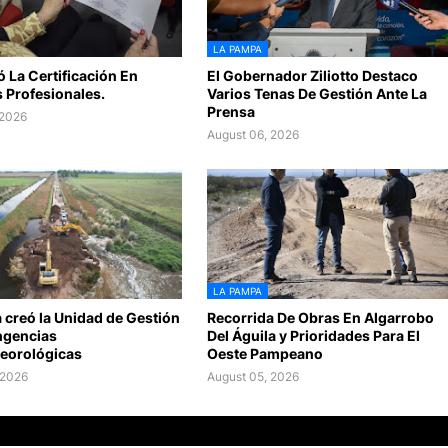
LA PAMPA
ó La Certificación En
El Gobernador Ziliotto Destaco
 Profesionales.
Varios Tenas De Gestión Ante La
Prensa
 2026
August 06, 2026
LA PAMPA
 creó la Unidad de Gestión
Recorrida De Obras En Algarrobo
ngencias
Del Águila y Prioridades Para El
eorológicas
Oeste Pampeano
 2026
August 05, 2026