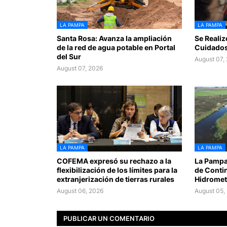
LA PAMPA
LA PAMPA
Santa Rosa: Avanza la ampliación
Se Realiz
de la red de agua potable en Portal
Cuidados
del Sur
August 07,
August 07, 2026
LA PAMPA
LA PAMPA
COFEMA expresó su rechazo a la
La Pampa
flexibilización de los límites para la
de Conti
extranjerización de tierras rurales
Hidromet
August 06, 2026
August 05,
PUBLICAR UN COMENTARIO