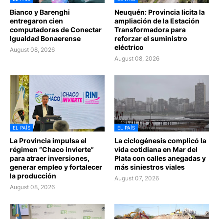
Bianco y Barenghi
Neuquén: Provincia licita la
entregaron cien
ampliación de la Estación
computadoras de Conectar
Transformadora para
Igualdad Bonaerense
reforzar el suministro
eléctrico
August 08, 2026
August 08, 2026
EL PAÍS
EL PAÍS
La Provincia impulsa el
La ciclogénesis complicó la
régimen “Chaco invierte”
vida cotidiana en Mar del
para atraer inversiones,
Plata con calles anegadas y
generar empleo y fortalecer
más siniestros viales
la producción
August 07, 2026
August 08, 2026