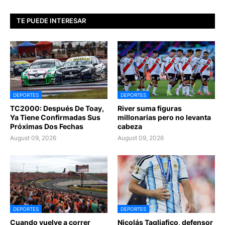
TE PUEDE INTERESAR
DEPORTES
DEPORTES
TC2000: Después De Toay,
River suma figuras
Ya Tiene Confirmadas Sus
millonarias pero no levanta
Próximas Dos Fechas
cabeza
August 09, 2026
August 09, 2026
DEPORTES
DEPORTES
Cuando vuelve a correr
Nicolás Tagliafico, defensor