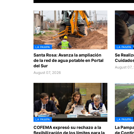
LA PAMPA
LA PAMPA
Santa Rosa: Avanza la ampliación
Se Realiz
de la red de agua potable en Portal
Cuidados
del Sur
August 07,
August 07, 2026
LA PAMPA
LA PAMPA
COFEMA expresó su rechazo a la
La Pampa
flexibilización de los límites para la
de Conti