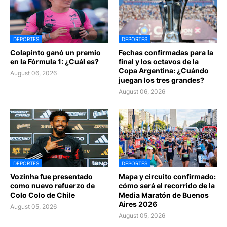
DEPORTES
DEPORTES
Colapinto ganó un premio
Fechas confirmadas para la
en la Fórmula 1: ¿Cuál es?
final y los octavos de la
Copa Argentina: ¿Cuándo
August 06, 2026
juegan los tres grandes?
August 06, 2026
DEPORTES
DEPORTES
Vozinha fue presentado
Mapa y circuito confirmado:
como nuevo refuerzo de
cómo será el recorrido de la
Colo Colo de Chile
Media Maratón de Buenos
Aires 2026
August 05, 2026
August 05, 2026