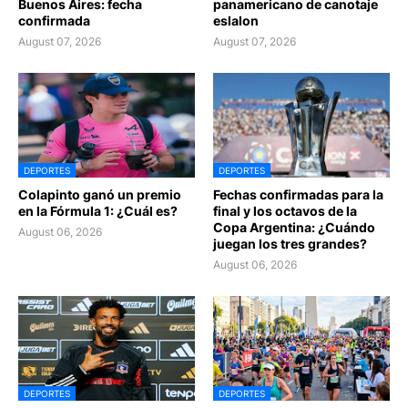
Buenos Aires: fecha
panamericano de canotaje
confirmada
eslalon
August 07, 2026
August 07, 2026
DEPORTES
DEPORTES
Colapinto ganó un premio
Fechas confirmadas para la
en la Fórmula 1: ¿Cuál es?
final y los octavos de la
Copa Argentina: ¿Cuándo
August 06, 2026
juegan los tres grandes?
August 06, 2026
DEPORTES
DEPORTES