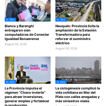
EL PAÍS
EL PAÍS
Bianco y Barenghi
Neuquén: Provincia licita la
entregaron cien
ampliación de la Estación
computadoras de Conectar
Transformadora para
Igualdad Bonaerense
reforzar el suministro
eléctrico
August 08, 2026
August 08, 2026
EL PAÍS
EL PAÍS
La Provincia impulsa el
La ciclogénesis complicó la
régimen “Chaco invierte”
vida cotidiana en Mar del
para atraer inversiones,
Plata con calles anegadas y
generar empleo y fortalecer
más siniestros viales
la producción