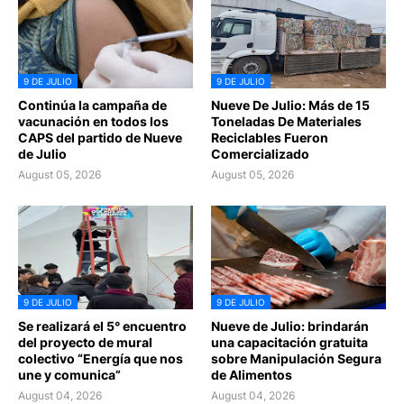
9 DE JULIO
9 DE JULIO
Continúa la campaña de
Nueve De Julio: Más de 15
vacunación en todos los
Toneladas De Materiales
CAPS del partido de Nueve
Reciclables Fueron
de Julio
Comercializado
August 05, 2026
August 05, 2026
9 DE JULIO
9 DE JULIO
Se realizará el 5° encuentro
Nueve de Julio: brindarán
del proyecto de mural
una capacitación gratuita
colectivo “Energía que nos
sobre Manipulación Segura
une y comunica”
de Alimentos
August 04, 2026
August 04, 2026