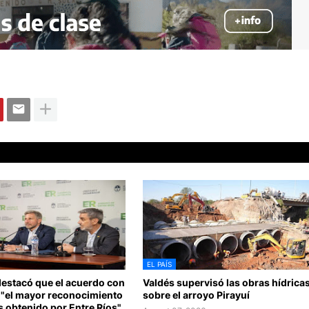
EL PAÍS
destacó que el acuerdo con
Valdés supervisó las obras hídrica
 "el mayor reconocimiento
sobre el arroyo Pirayuí
 obtenido por Entre Ríos"