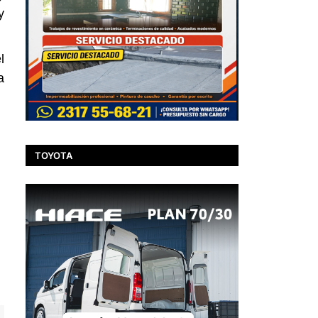
y
l
a
TOYOTA