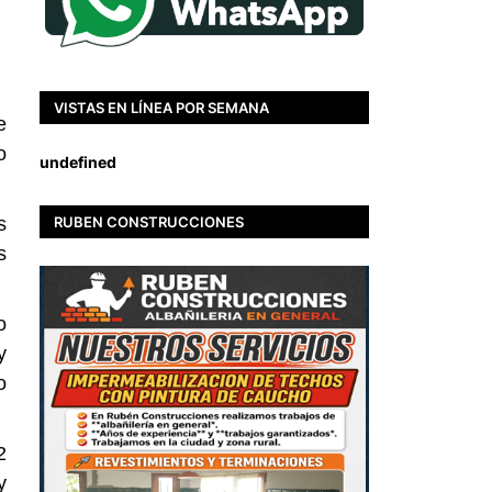
VISTAS EN LÍNEA POR SEMANA
e
o
u
n
d
e
f
i
n
e
d
RUBEN CONSTRUCCIONES
s
s
o
y
o
2
y