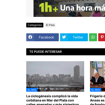
Categorías
El País
Facebook
Twitter
TE PUEDE INTERESAR
EL PAÍS
EL PAÍS
La ciclogénesis complicó la vida
Frigerio 
cotidiana en Mar del Plata con
Anses es
calles anegadas y más siniestros
de fondos