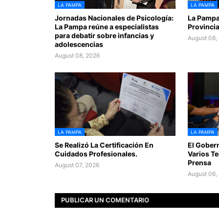
LA PAMPA
LA PAMPA
Jornadas Nacionales de Psicología:
La Pampa 
La Pampa reúne a especialistas
Provinci
para debatir sobre infancias y
August 08,
adolescencias
August 08, 2026
LA PAMPA
LA PAMPA
Se Realizó La Certificación En
El Gobern
Cuidados Profesionales.
Varios Te
Prensa
August 07, 2026
August 06,
PUBLICAR UN COMENTARIO