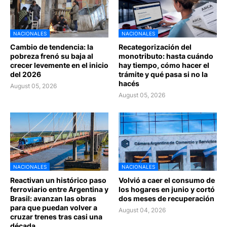
NACIONALES
NACIONALES
Cambio de tendencia: la
Recategorización del
pobreza frenó su baja al
monotributo: hasta cuándo
crecer levemente en el inicio
hay tiempo, cómo hacer el
del 2026
trámite y qué pasa si no la
hacés
August 05, 2026
August 05, 2026
NACIONALES
NACIONALES
Reactivan un histórico paso
Volvió a caer el consumo de
ferroviario entre Argentina y
los hogares en junio y cortó
Brasil: avanzan las obras
dos meses de recuperación
para que puedan volver a
August 04, 2026
cruzar trenes tras casi una
década