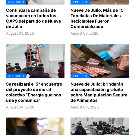
9 DE JULIO
9 DE JULIO
Continúa la campaña de
Nueve De Julio: Más de 15
vacunación en todos los
Toneladas De Materiales
CAPS del partido de Nueve
Reciclables Fueron
de Julio
Comercializado
August 05, 2026
August 05, 2026
9 DE JULIO
9 DE JULIO
Se realizará el 5° encuentro
Nueve de Julio: brindarán
del proyecto de mural
una capacitación gratuita
colectivo “Energía que nos
sobre Manipulación Segura
une y comunica”
de Alimentos
August 04, 2026
August 04, 2026