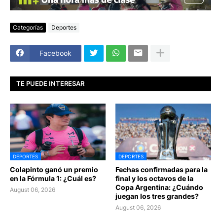
Categorías
Deportes
Facebook
TE PUEDE INTERESAR
DEPORTES
DEPORTES
Colapinto ganó un premio
Fechas confirmadas para la
en la Fórmula 1: ¿Cuál es?
final y los octavos de la
Copa Argentina: ¿Cuándo
August 06, 2026
juegan los tres grandes?
August 06, 2026