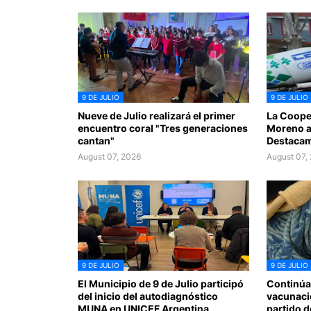
9 DE JULIO
9 DE JULIO
Nueve de Julio realizará el primer
La Cooper
encuentro coral "Tres generaciones
Moreno a
cantan"
Destacame
August 07, 2026
August 07,
9 DE JULIO
9 DE JULIO
El Municipio de 9 de Julio participó
Continúa
del inicio del autodiagnóstico
vacunaci
MUNA en UNICEF Argentina
partido d