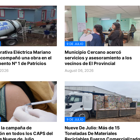
9 DE JULIO
ativa Eléctrica Mariano
Municipio Cercano acercó
compañó una obra en el
servicios y asesoramiento a los
nto N° 1 de Patricios
vecinos de El Provincial
 2026
August 06, 2026
9 DE JULIO
 la campaña de
Nueve De Julio: Más de 15
ón en todos los CAPS del
Toneladas De Materiales
e Nueve de Julio
Reciclables Fueron Comercializad