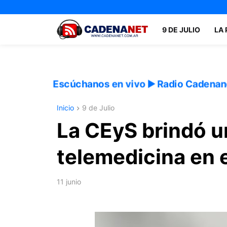
9 DE JULIO
LA
Escúchanos en vivo ▶️ Radio Cadenan
Inicio
9 de Julio
La CEyS brindó u
telemedicina en 
11 junio