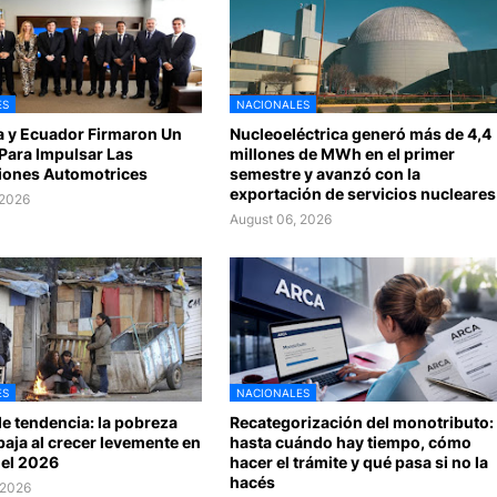
ES
NACIONALES
a y Ecuador Firmaron Un
Nucleoeléctrica generó más de 4,4
Para Impulsar Las
millones de MWh en el primer
iones Automotrices
semestre y avanzó con la
exportación de servicios nucleares
 2026
August 06, 2026
ES
NACIONALES
e tendencia: la pobreza
Recategorización del monotributo:
baja al crecer levemente en
hasta cuándo hay tiempo, cómo
 del 2026
hacer el trámite y qué pasa si no la
hacés
 2026