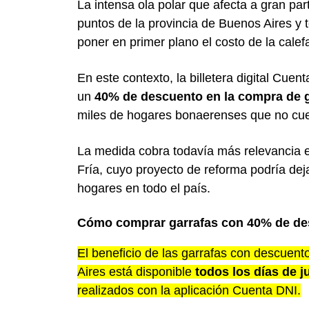
La intensa ola polar que afecta a gran par
puntos de la provincia de Buenos Aires
y 
poner en primer plano el costo de la calef
En este contexto, la billetera digital Cu
un
40% de descuento en la compra de g
miles de hogares bonaerenses que no cuen
La medida cobra todavía más relevancia e
Fría, cuyo proyecto de reforma podría dej
hogares en todo el país.
Cómo comprar garrafas con 40% de de
El beneficio de las garrafas con descuen
Aires está disponible
todos los días de ju
realizados con la aplicación Cuenta DNI.