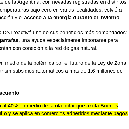
te de la Argentina, con
nevadas registradas en distintos
temperaturas bajo cero en varias localidades, volvió a
acción y el
acceso a la energía durante el invierno
.
enta DNI reactivó uno de sus beneficios más demandados:
arrafas
, una ayuda especialmente importante para
tan con conexión a la red de gas natural.
n medio de la polémica por el futuro de la Ley de Zona
ar sin subsidios automáticos a más de 1,6 millones de
scuento
to al 40% en medio de la ola polar que azota Buenos
lio
y se aplica en comercios adheridos mediante pagos