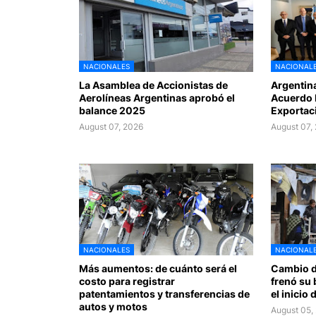
NACIONALES
NACIONAL
La Asamblea de Accionistas de
Argentin
Aerolíneas Argentinas aprobó el
Acuerdo 
balance 2025
Exportac
August 07, 2026
August 07,
NACIONALES
NACIONAL
Más aumentos: de cuánto será el
Cambio d
costo para registrar
frenó su 
patentamientos y transferencias de
el inicio
autos y motos
August 05,