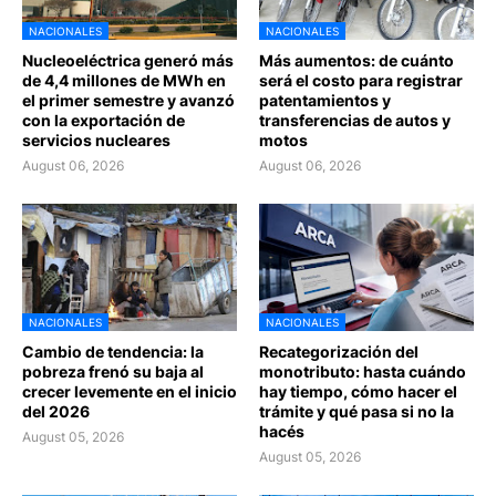
NACIONALES
NACIONALES
Nucleoeléctrica generó más
Más aumentos: de cuánto
de 4,4 millones de MWh en
será el costo para registrar
el primer semestre y avanzó
patentamientos y
con la exportación de
transferencias de autos y
servicios nucleares
motos
August 06, 2026
August 06, 2026
NACIONALES
NACIONALES
Cambio de tendencia: la
Recategorización del
pobreza frenó su baja al
monotributo: hasta cuándo
crecer levemente en el inicio
hay tiempo, cómo hacer el
del 2026
trámite y qué pasa si no la
hacés
August 05, 2026
August 05, 2026