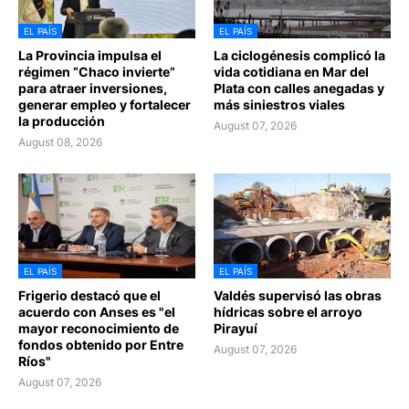
EL PAÍS
EL PAÍS
La Provincia impulsa el
La ciclogénesis complicó la
régimen “Chaco invierte”
vida cotidiana en Mar del
para atraer inversiones,
Plata con calles anegadas y
generar empleo y fortalecer
más siniestros viales
la producción
August 07, 2026
August 08, 2026
EL PAÍS
EL PAÍS
Frigerio destacó que el
Valdés supervisó las obras
acuerdo con Anses es "el
hídricas sobre el arroyo
mayor reconocimiento de
Pirayuí
fondos obtenido por Entre
August 07, 2026
Ríos"
August 07, 2026