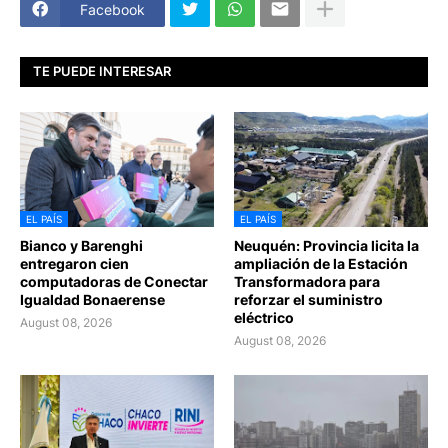
Facebook
TE PUEDE INTERESAR
EL PAÍS
EL PAÍS
Bianco y Barenghi
Neuquén: Provincia licita la
entregaron cien
ampliación de la Estación
computadoras de Conectar
Transformadora para
Igualdad Bonaerense
reforzar el suministro
eléctrico
August 08, 2026
August 08, 2026