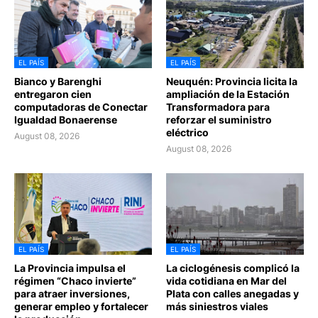
EL PAÍS
EL PAÍS
Bianco y Barenghi
Neuquén: Provincia licita la
entregaron cien
ampliación de la Estación
computadoras de Conectar
Transformadora para
Igualdad Bonaerense
reforzar el suministro
eléctrico
August 08, 2026
August 08, 2026
EL PAÍS
EL PAÍS
La Provincia impulsa el
La ciclogénesis complicó la
régimen “Chaco invierte”
vida cotidiana en Mar del
para atraer inversiones,
Plata con calles anegadas y
generar empleo y fortalecer
más siniestros viales