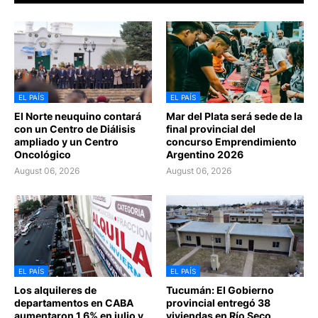
EL PAÍS
EL PAÍS
El Norte neuquino contará
Mar del Plata será sede de la
con un Centro de Diálisis
final provincial del
ampliado y un Centro
concurso Emprendimiento
Oncológico
Argentino 2026
August 06, 2026
August 06, 2026
EL PAÍS
EL PAÍS
Los alquileres de
Tucumán: El Gobierno
departamentos en CABA
provincial entregó 38
aumentaron 1,6% en julio y
viviendas en Río Seco