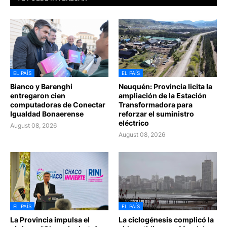
EL PAÍS
EL PAÍS
Bianco y Barenghi
Neuquén: Provincia licita la
entregaron cien
ampliación de la Estación
computadoras de Conectar
Transformadora para
Igualdad Bonaerense
reforzar el suministro
eléctrico
August 08, 2026
August 08, 2026
EL PAÍS
EL PAÍS
La Provincia impulsa el
La ciclogénesis complicó la