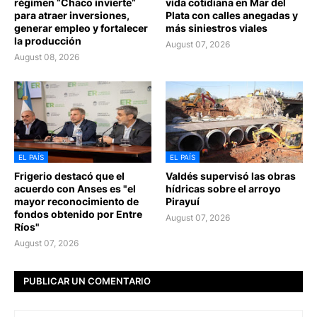
régimen “Chaco invierte”
vida cotidiana en Mar del
para atraer inversiones,
Plata con calles anegadas y
generar empleo y fortalecer
más siniestros viales
la producción
August 07, 2026
August 08, 2026
EL PAÍS
EL PAÍS
Frigerio destacó que el
Valdés supervisó las obras
acuerdo con Anses es "el
hídricas sobre el arroyo
mayor reconocimiento de
Pirayuí
fondos obtenido por Entre
August 07, 2026
Ríos"
August 07, 2026
PUBLICAR UN COMENTARIO