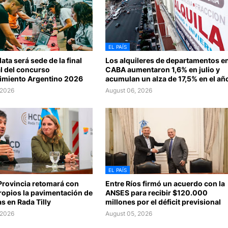
EL PAÍS
ata será sede de la final
Los alquileres de departamentos e
l del concurso
CABA aumentaron 1,6% en julio y
miento Argentino 2026
acumulan un alza de 17,5% en el añ
 2026
August 06, 2026
EL PAÍS
Provincia retomará con
Entre Ríos firmó un acuerdo con la
ropios la pavimentación de
ANSES para recibir $120.000
s en Rada Tilly
millones por el déficit previsional
 2026
August 05, 2026