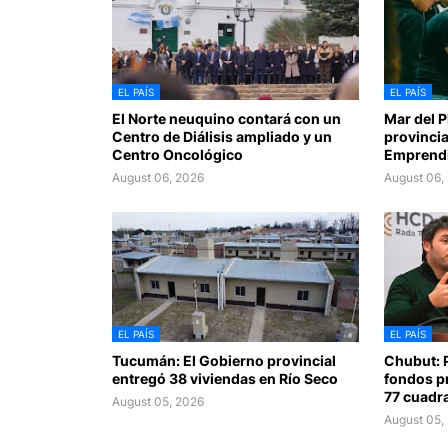
EL PAÍS
EL PAÍS
El Norte neuquino contará con un
Mar del Pl
Centro de Diálisis ampliado y un
provincia
Centro Oncológico
Emprendi
August 06, 2026
August 06,
EL PAÍS
EL PAÍS
Tucumán: El Gobierno provincial
Chubut: 
entregó 38 viviendas en Río Seco
fondos p
77 cuadra
August 05, 2026
August 05,