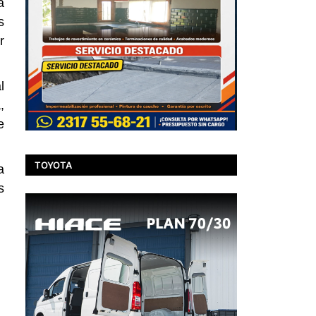
a
s
r
l
,
e
TOYOTA
a
s