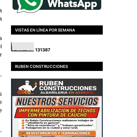
a
a
VISTAS EN LÍNEA POR SEMANA
a
l
1
3
1
3
8
7
r
RUBEN CONSTRUCCIONES
,
s
e
e
,