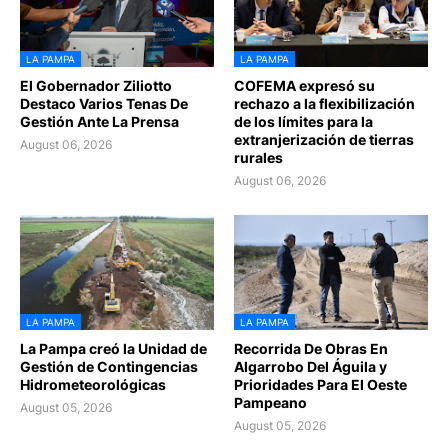
LA PAMPA
LA PAMPA
El Gobernador Ziliotto
COFEMA expresó su
Destaco Varios Tenas De
rechazo a la flexibilización
Gestión Ante La Prensa
de los límites para la
extranjerización de tierras
August 06, 2026
rurales
August 06, 2026
LA PAMPA
LA PAMPA
La Pampa creó la Unidad de
Recorrida De Obras En
Gestión de Contingencias
Algarrobo Del Águila y
Hidrometeorológicas
Prioridades Para El Oeste
Pampeano
August 05, 2026
August 05, 2026