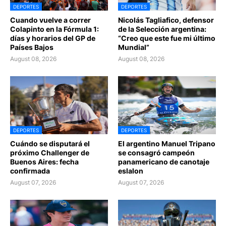
DEPORTES
DEPORTES
Cuando vuelve a correr
Nicolás Tagliafico, defensor
Colapinto en la Fórmula 1:
de la Selección argentina:
días y horarios del GP de
“Creo que este fue mi último
Países Bajos
Mundial”
August 08, 2026
August 08, 2026
DEPORTES
DEPORTES
Cuándo se disputará el
El argentino Manuel Tripano
próximo Challenger de
se consagró campeón
Buenos Aires: fecha
panamericano de canotaje
confirmada
eslalon
August 07, 2026
August 07, 2026