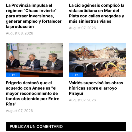
La Provincia impulsa el
La ciclogénesis complicó la
régimen “Chaco invierte”
vida cotidiana en Mar del
para atraer inversiones,
Plata con calles anegadas y
generar empleo y fortalecer
más siniestros viales
la producción
August 07, 2026
August 08, 2026
EL PAÍS
EL PAÍS
Frigerio destacó que el
Valdés supervisó las obras
acuerdo con Anses es "el
hídricas sobre el arroyo
mayor reconocimiento de
Pirayuí
fondos obtenido por Entre
August 07, 2026
Ríos"
August 07, 2026
PUBLICAR UN COMENTARIO