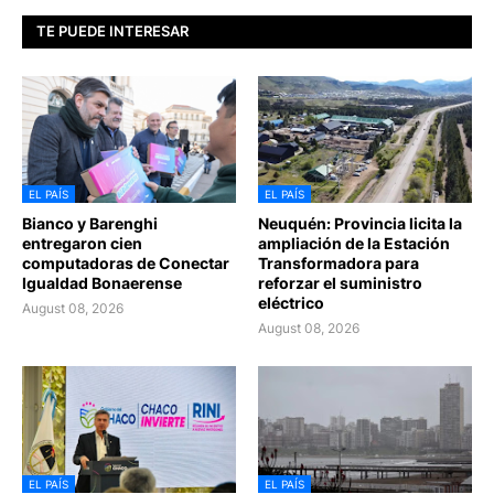
TE PUEDE INTERESAR
EL PAÍS
EL PAÍS
Bianco y Barenghi
Neuquén: Provincia licita la
entregaron cien
ampliación de la Estación
computadoras de Conectar
Transformadora para
Igualdad Bonaerense
reforzar el suministro
eléctrico
August 08, 2026
August 08, 2026
EL PAÍS
EL PAÍS