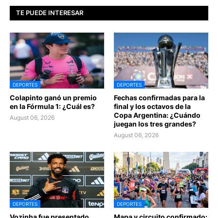
TE PUEDE INTERESAR
DEPORTES
DEPORTES
Colapinto ganó un premio
Fechas confirmadas para la
en la Fórmula 1: ¿Cuál es?
final y los octavos de la
Copa Argentina: ¿Cuándo
August 06, 2026
juegan los tres grandes?
August 06, 2026
DEPORTES
DEPORTES
Vozinha fue presentado
Mapa y circuito confirmado: