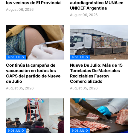
los vecinos de El Provincial
autodiagnóstico MUNA en
UNICEF Argentina
August 06, 2026
August 06, 2026
9 DE JULIO
9 DE JULIO
Continúa la campaña de
Nueve De Julio: Más de 15
vacunación en todos los
Toneladas De Materiales
CAPS del partido de Nueve
Reciclables Fueron
de Julio
Comercializado
August 05, 2026
August 05, 2026
9 DE JULIO
9 DE JULIO