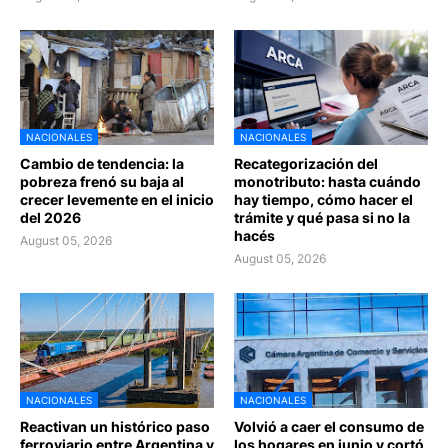
NACIONALES
NACIONALES
Cambio de tendencia: la
Recategorización del
pobreza frenó su baja al
monotributo: hasta cuándo
crecer levemente en el inicio
hay tiempo, cómo hacer el
del 2026
trámite y qué pasa si no la
hacés
August 05, 2026
August 05, 2026
NACIONALES
NACIONALES
Reactivan un histórico paso
Volvió a caer el consumo de
ferroviario entre Argentina y
los hogares en junio y cortó