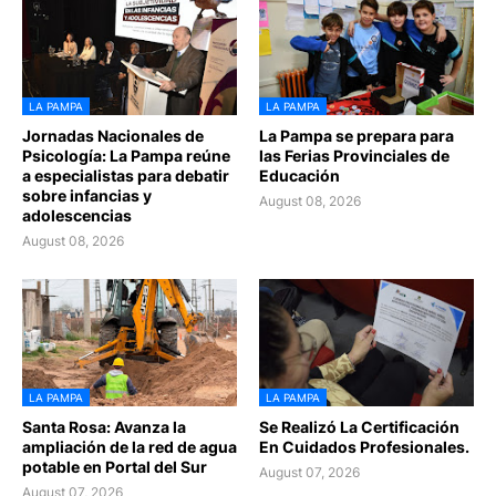
LA PAMPA
LA PAMPA
Jornadas Nacionales de
La Pampa se prepara para
Psicología: La Pampa reúne
las Ferias Provinciales de
a especialistas para debatir
Educación
sobre infancias y
August 08, 2026
adolescencias
August 08, 2026
LA PAMPA
LA PAMPA
Santa Rosa: Avanza la
Se Realizó La Certificación
ampliación de la red de agua
En Cuidados Profesionales.
potable en Portal del Sur
August 07, 2026
August 07, 2026