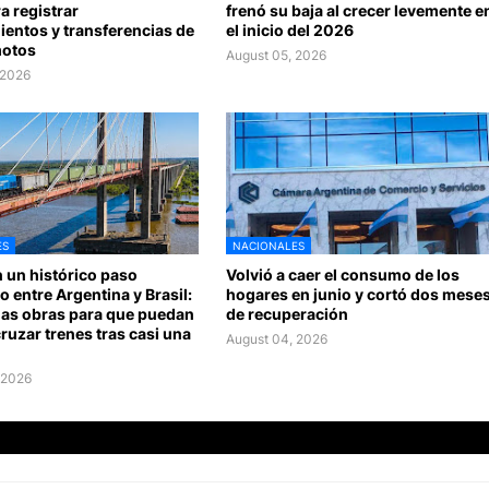
a registrar
frenó su baja al crecer levemente e
entos y transferencias de
el inicio del 2026
motos
August 05, 2026
 2026
ES
NACIONALES
 un histórico paso
Volvió a caer el consumo de los
io entre Argentina y Brasil:
hogares en junio y cortó dos mese
las obras para que puedan
de recuperación
cruzar trenes tras casi una
August 04, 2026
 2026