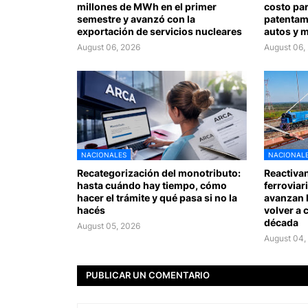
millones de MWh en el primer
costo par
semestre y avanzó con la
patentami
exportación de servicios nucleares
autos y 
August 06, 2026
August 06,
NACIONALES
NACIONAL
Recategorización del monotributo:
Reactivan
hasta cuándo hay tiempo, cómo
ferroviar
hacer el trámite y qué pasa si no la
avanzan 
hacés
volver a 
década
August 05, 2026
August 04,
PUBLICAR UN COMENTARIO