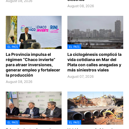
August 08, 2026
August 08, 2026
EL PAÍS
EL PAÍS
La Provincia impulsa el
La ciclogénesis complicó la
régimen “Chaco invierte”
vida cotidiana en Mar del
para atraer inversiones,
Plata con calles anegadas y
generar empleo y fortalecer
más siniestros viales
la producción
August 07, 2026
August 08, 2026
EL PAÍS
EL PAÍS