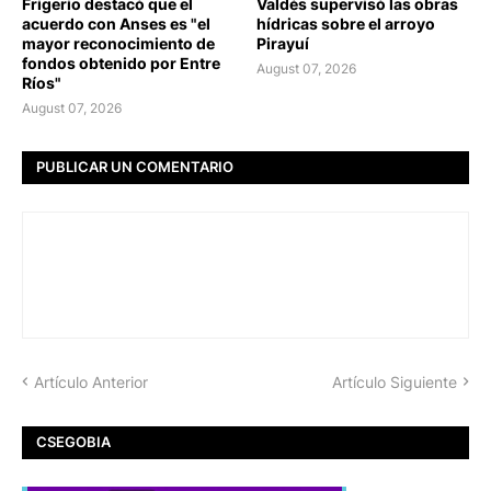
Frigerio destacó que el
Valdés supervisó las obras
acuerdo con Anses es "el
hídricas sobre el arroyo
mayor reconocimiento de
Pirayuí
fondos obtenido por Entre
August 07, 2026
Ríos"
August 07, 2026
PUBLICAR UN COMENTARIO
Artículo Anterior
Artículo Siguiente
CSEGOBIA