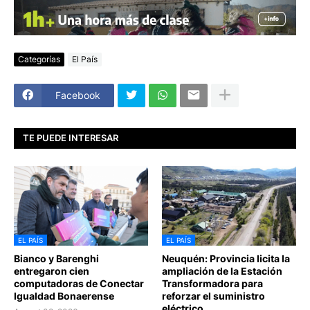
Categorías
El País
Facebook
TE PUEDE INTERESAR
EL PAÍS
EL PAÍS
Bianco y Barenghi
Neuquén: Provincia licita la
entregaron cien
ampliación de la Estación
computadoras de Conectar
Transformadora para
Igualdad Bonaerense
reforzar el suministro
eléctrico