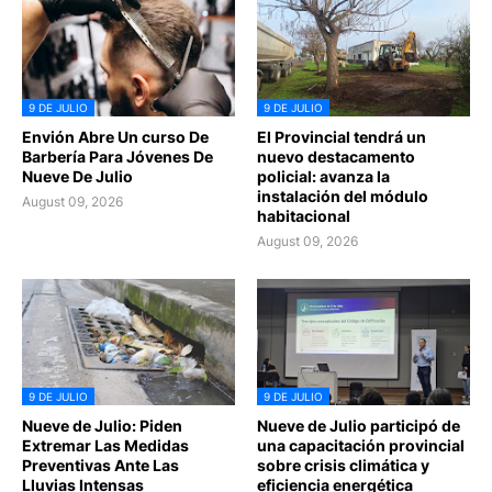
9 DE JULIO
9 DE JULIO
Envión Abre Un curso De
El Provincial tendrá un
Barbería Para Jóvenes De
nuevo destacamento
Nueve De Julio
policial: avanza la
instalación del módulo
August 09, 2026
habitacional
August 09, 2026
9 DE JULIO
9 DE JULIO
Nueve de Julio: Piden
Nueve de Julio participó de
Extremar Las Medidas
una capacitación provincial
Preventivas Ante Las
sobre crisis climática y
Lluvias Intensas
eficiencia energética