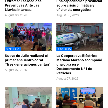
Extremar Las Medidas
una capacitación provincial
Preventivas Ante Las
sobre crisis climática y
Lluvias Intensas
eficiencia energética
August 08, 2026
August 08, 2026
9 DE JULIO
9 DE JULIO
Nueve de Julio realizará el
La Cooperativa Eléctrica
primer encuentro coral
Mariano Moreno acompañó
"Tres generaciones cantan"
una obra en el
Destacamento N° 1 de
August 07, 2026
Patricios
August 07, 2026