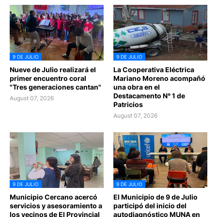
9 DE JULIO
9 DE JULIO
Nueve de Julio realizará el
La Cooperativa Eléctrica
primer encuentro coral
Mariano Moreno acompañó
"Tres generaciones cantan"
una obra en el
Destacamento N° 1 de
August 07, 2026
Patricios
August 07, 2026
9 DE JULIO
9 DE JULIO
Municipio Cercano acercó
El Municipio de 9 de Julio
servicios y asesoramiento a
participó del inicio del
los vecinos de El Provincial
autodiagnóstico MUNA en