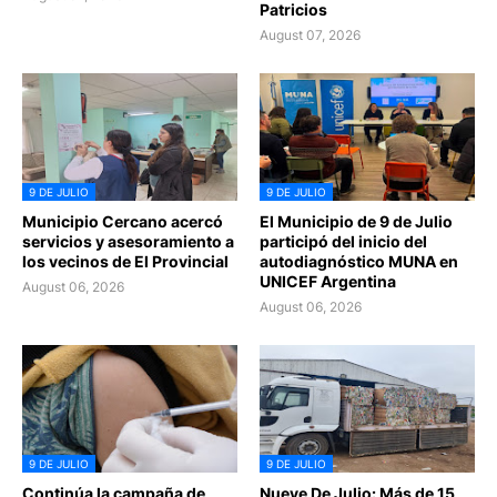
Patricios
August 07, 2026
9 DE JULIO
9 DE JULIO
Municipio Cercano acercó
El Municipio de 9 de Julio
servicios y asesoramiento a
participó del inicio del
los vecinos de El Provincial
autodiagnóstico MUNA en
UNICEF Argentina
August 06, 2026
August 06, 2026
9 DE JULIO
9 DE JULIO
Continúa la campaña de
Nueve De Julio: Más de 15